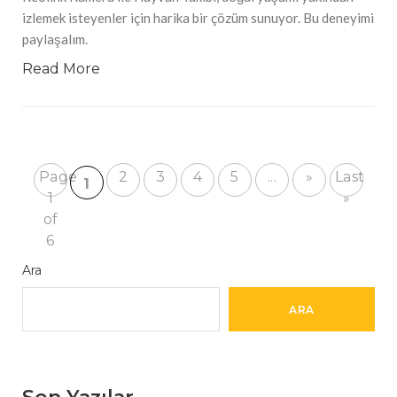
izlemek isteyenler için harika bir çözüm sunuyor. Bu deneyimi
paylaşalım.
Read More
Page
2
3
4
5
...
»
Last
1
1
»
of
6
Ara
ARA