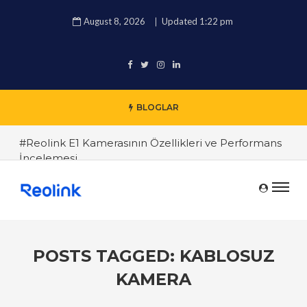
August 8, 2026
Updated 1:22 pm
BLOGLAR
#Reolink E1 Kamerasının Özellikleri ve Performans
İncelemesi
#Reolink IP Kamerası ile Güvenliğinizin Kontrolünü
Elinizde Tutun
#Reolink Kameralarında Sık Karşılaşılan Sorunlar ve
Çözüm Yolları
POSTS TAGGED: KABLOSUZ
#Reolink Kameraları ile Ev Güvenliğinizi Artırmanın
KAMERA
5 Yolu
#Yüksek Çözünürlükte Güvenlik: Reolink 4K