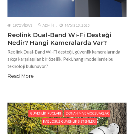
1972 VIEWS
ADMIN
MAYIS 13, 2025
Reolink Dual-Band Wi-Fi Desteği
Nedir? Hangi Kameralarda Var?
Reolink Dual-Band Wi-Fi desteği, güvenlik kameralarında
sıkça karşılaşılan bir özellik. Peki, hangi modellerde bu
teknoloji bulunuyor?
Read More
GÜVENLIK İPUÇLARI
DONANIM VE AKSESUARLAR
KABLOSUZ GÜVENLIK SISTEMLERI