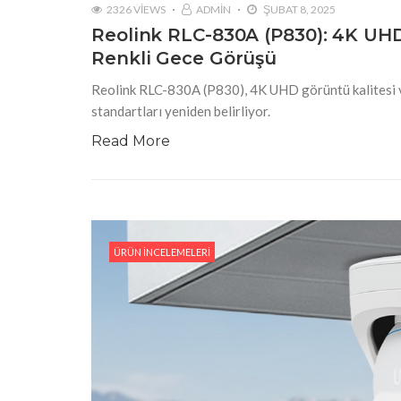
2326 VIEWS
ADMIN
ŞUBAT 8, 2025
Reolink RLC-830A (P830): 4K UHD,
Renkli Gece Görüşü
Reolink RLC-830A (P830), 4K UHD görüntü kalitesi ve 
standartları yeniden belirliyor.
Read More
ÜRÜN İNCELEMELERI