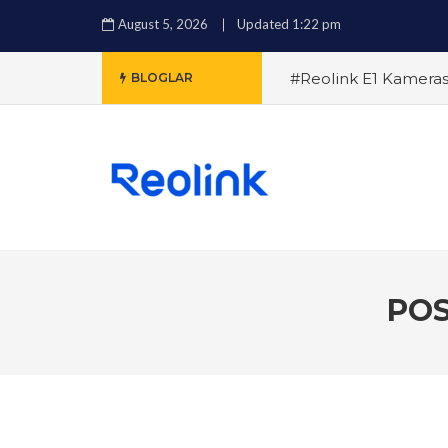
August 5, 2026
Updated 1:22 pm
#Reolink E1 Kamerası
BLOGLAR
Elinizde Tutun
#Reo
Güvenliğinizi Artırman
Reolink: Güvenliğiniz 
Artırabilirsiniz?
#Reo
ile Hırsızlıkları Önleme
POS