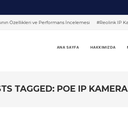
nın Özellikleri ve Performans İncelemesi
#Reolink IP Ka
link Kameralarında Sık Karşılaşılan Sorunlar ve Çözüm Yolla
ın 5 Yolu
#Yüksek Çözünürlükte Güvenlik: Reolink 4K Kame
İçin En İyi Entegrasyon Yöntemleri
#Hareket Algılama Özell
ANA SAYFA
HAKKIMIZDA
link Gelecek Teknolojileri : Yapay Zeka ve Akıllı Güvenlik S
nin Etkili Yolları
#Reolink NVR Sistemi ile Kamera Görüntül
TS TAGGED: POE IP KAMER