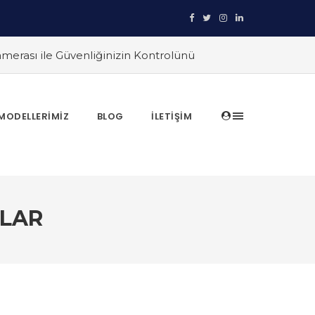
merası ile Güvenliğinizin Kontrolünü
rı
#Reolink Kameraları ile Ev
raları Karşılaştırın
#Ev Otomasyonu ve
ikleri ile Güvenliğinizi Nasıl
MODELLERIMIZ
BLOG
İLETIŞIM
istemleri
#Reolink Güvenlik Kameraları
erini Nasıl Yönetirsiniz?
ALAR