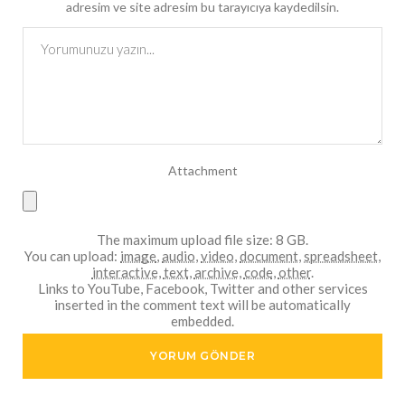
adresim ve site adresim bu tarayıcıya kaydedilsin.
Attachment
The maximum upload file size: 8 GB.
You can upload:
image
,
audio
,
video
,
document
,
spreadsheet
,
interactive
,
text
,
archive
,
code
,
other
.
Links to YouTube, Facebook, Twitter and other services
inserted in the comment text will be automatically
embedded.