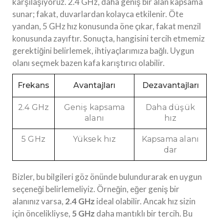
karşılaşıyoruz. 2.4 GHz, daha geniş bir alan kapsama
sunar; fakat, duvarlardan kolayca etkilenir. Öte
yandan, 5 GHz hız konusunda öne çıkar, fakat menzil
konusunda zayıftır. Sonuçta, hangisini tercih etmemiz
gerektiğini belirlemek, ihtiyaçlarımıza bağlı. Uygun
olanı seçmek bazen kafa karıştırıcı olabilir.
Frekans
Avantajları
Dezavantajları
2.4 GHz
Geniş kapsama
Daha düşük
alanı
hız
5 GHz
Yüksek hız
Kapsama alanı
dar
Bizler, bu bilgileri göz önünde bulundurarak en uygun
seçeneği belirlemeliyiz. Örneğin, eğer geniş bir
alanınız varsa,
2.4 GHz
ideal olabilir. Ancak hız sizin
için öncelikliyse,
5 GHz
daha mantıklı bir tercih. Bu