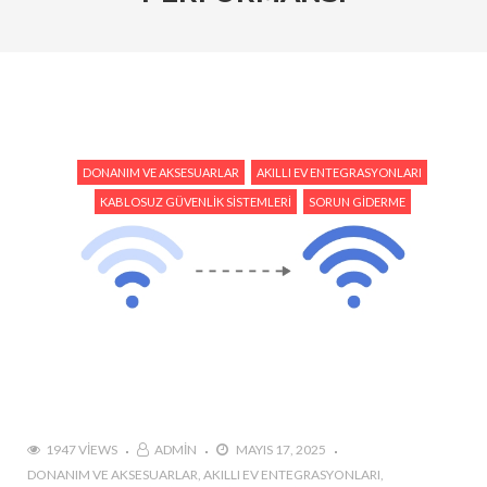
Kameraları Karşılaştırın
#Ev Otomasyonu ve Reolink: Güvenliğiniz İçin En İyi
Entegrasyon Yöntemleri
#Hareket Algılama Özellikleri ile Güvenliğinizi Nasıl
Artırabilirsiniz?
DONANIM VE AKSESUARLAR
AKILLI EV ENTEGRASYONLARI
#Reolink Gelecek Teknolojileri : Yapay Zeka ve Akıllı
KABLOSUZ GÜVENLIK SISTEMLERI
SORUN GIDERME
Güvenlik Sistemleri
#Reolink Güvenlik Kameraları ile Hırsızlıkları
Önlemenin Etkili Yolları
#Reolink NVR Sistemi ile Kamera Görüntülerini
Nasıl Yönetirsiniz?
1947 VIEWS
ADMIN
MAYIS 17, 2025
DONANIM VE AKSESUARLAR
AKILLI EV ENTEGRASYONLARI