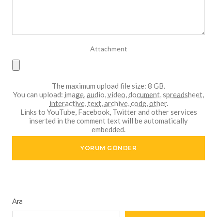
Attachment
The maximum upload file size: 8 GB.
You can upload:
image
,
audio
,
video
,
document
,
spreadsheet
,
interactive
,
text
,
archive
,
code
,
other
.
Links to YouTube, Facebook, Twitter and other services
inserted in the comment text will be automatically
embedded.
Ara