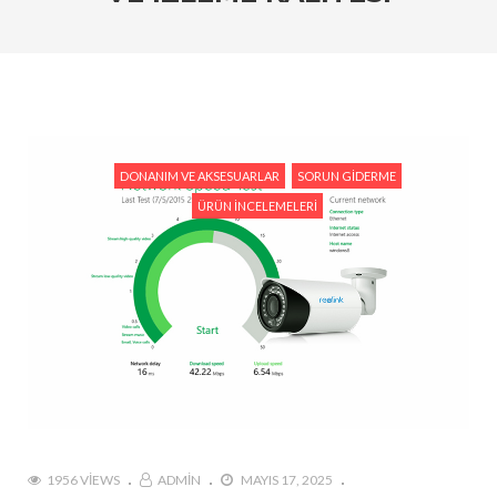
Kameraları Karşılaştırın
#Ev Otomasyonu ve Reolink: Güvenliğiniz İçin En İyi
Entegrasyon Yöntemleri
#Hareket Algılama Özellikleri ile Güvenliğinizi Nasıl
Artırabilirsiniz?
DONANIM VE AKSESUARLAR
SORUN GIDERME
#Reolink Gelecek Teknolojileri : Yapay Zeka ve Akıllı
ÜRÜN İNCELEMELERI
Güvenlik Sistemleri
#Reolink Güvenlik Kameraları ile Hırsızlıkları
Önlemenin Etkili Yolları
#Reolink NVR Sistemi ile Kamera Görüntülerini
Nasıl Yönetirsiniz?
1956 VIEWS
ADMIN
MAYIS 17, 2025