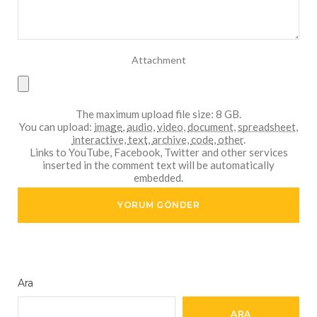
Attachment
The maximum upload file size: 8 GB.
You can upload:
image
,
audio
,
video
,
document
,
spreadsheet
,
interactive
,
text
,
archive
,
code
,
other
.
Links to YouTube, Facebook, Twitter and other services
inserted in the comment text will be automatically
embedded.
Ara
ARA