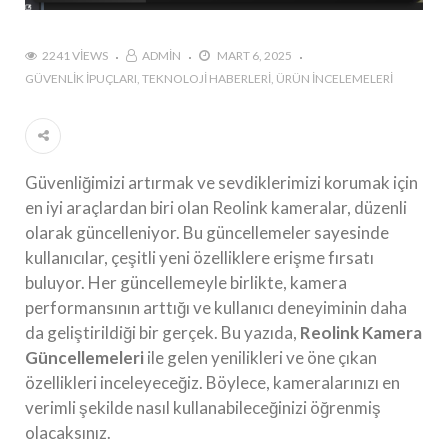
2241 VIEWS
ADMIN
MART 6, 2025
GÜVENLIK İPUÇLARI
TEKNOLOJI HABERLERI
ÜRÜN İNCELEMELERI
Güvenliğimizi artırmak ve sevdiklerimizi korumak için
en iyi araçlardan biri olan Reolink kameralar, düzenli
olarak güncelleniyor. Bu güncellemeler sayesinde
kullanıcılar, çeşitli yeni özelliklere erişme fırsatı
buluyor. Her güncellemeyle birlikte, kamera
performansının arttığı ve kullanıcı deneyiminin daha
da geliştirildiği bir gerçek. Bu yazıda,
Reolink Kamera
Güncellemeleri
ile gelen yenilikleri ve öne çıkan
özellikleri inceleyeceğiz. Böylece, kameralarınızı en
verimli şekilde nasıl kullanabileceğinizi öğrenmiş
olacaksınız.