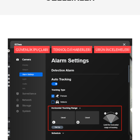
Kameraları Karşılaştırın
#Ev Otomasyonu ve Reolink: Güvenliğiniz İçin En İyi
Entegrasyon Yöntemleri
#Hareket Algılama Özellikleri ile Güvenliğinizi Nasıl
Artırabilirsiniz?
GÜVENLIK İPUÇLARI
TEKNOLOJI HABERLERI
ÜRÜN İNCELEMELERI
#Reolink Gelecek Teknolojileri : Yapay Zeka ve Akıllı
Güvenlik Sistemleri
#Reolink Güvenlik Kameraları ile Hırsızlıkları
Önlemenin Etkili Yolları
#Reolink NVR Sistemi ile Kamera Görüntülerini
Nasıl Yönetirsiniz?