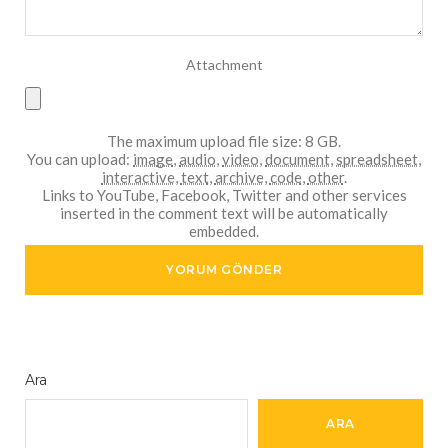
Attachment
The maximum upload file size: 8 GB.
You can upload:
image
,
audio
,
video
,
document
,
spreadsheet
,
interactive
,
text
,
archive
,
code
,
other
.
Links to YouTube, Facebook, Twitter and other services
inserted in the comment text will be automatically
embedded.
Ara
ARA