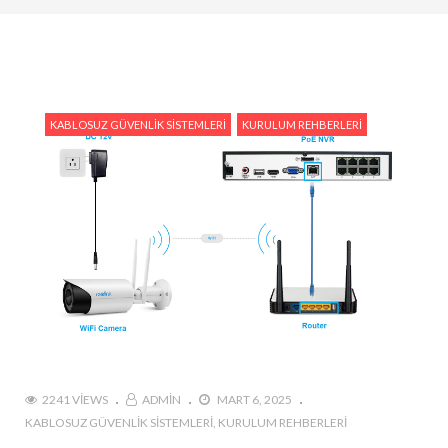
Kameraları Karşılaştırın
#Ev Otomasyonu ve Reolink: Güvenliğiniz İçin En İyi
Entegrasyon Yöntemleri
#Hareket Algılama Özellikleri ile Güvenliğinizi Nasıl
KABLOSUZ GÜVENLIK SISTEMLERI
KURULUM REHBERLERI
Artırabilirsiniz?
#Reolink Gelecek Teknolojileri : Yapay Zeka ve Akıllı
Güvenlik Sistemleri
#Reolink Güvenlik Kameraları ile Hırsızlıkları
Önlemenin Etkili Yolları
#Reolink NVR Sistemi ile Kamera Görüntülerini
Nasıl Yönetirsiniz?
2241 VIEWS
ADMIN
MART 6, 2025
KABLOSUZ GÜVENLIK SISTEMLERI
KURULUM REHBERLERI