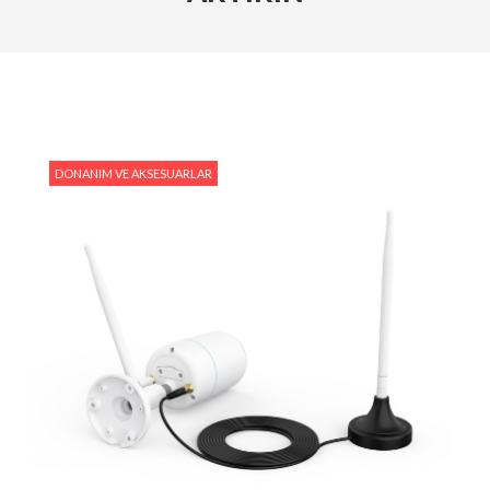
Kameraları Karşılaştırın
#Ev Otomasyonu ve Reolink: Güvenliğiniz İçin En İyi
Entegrasyon Yöntemleri
#Hareket Algılama Özellikleri ile Güvenliğinizi Nasıl
Artırabilirsiniz?
DONANIM VE AKSESUARLAR
#Reolink Gelecek Teknolojileri : Yapay Zeka ve Akıllı
Güvenlik Sistemleri
#Reolink Güvenlik Kameraları ile Hırsızlıkları
Önlemenin Etkili Yolları
#Reolink NVR Sistemi ile Kamera Görüntülerini
Nasıl Yönetirsiniz?