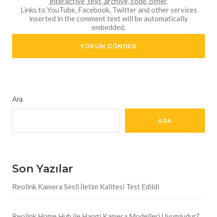
interactive
,
text
,
archive
,
code
,
other
.
Links to YouTube, Facebook, Twitter and other services
inserted in the comment text will be automatically
embedded.
Ara
ARA
Son Yazılar
Reolink Kamera Sesli İletim Kalitesi Test Edildi
Reolink Home Hub ile Hangi Kamera Modelleri Uyumludur?