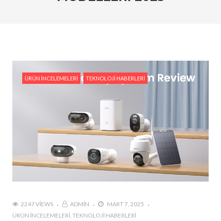
Kameraları Karşılaştırın
#Ev Otomasyonu ve Reolink: Güvenliğiniz İçin En İyi
Entegrasyon Yöntemleri
#Hareket Algılama Özellikleri ile Güvenliğinizi Nasıl
Artırabilirsiniz?
ÜRÜN İNCELEMELERI
TEKNOLOJI HABERLERI
#Reolink Gelecek Teknolojileri : Yapay Zeka ve Akıllı
Güvenlik Sistemleri
#Reolink Güvenlik Kameraları ile Hırsızlıkları
Önlemenin Etkili Yolları
#Reolink NVR Sistemi ile Kamera Görüntülerini
Nasıl Yönetirsiniz?
2247 VIEWS
ADMIN
MART 7, 2025
ÜRÜN İNCELEMELERI
TEKNOLOJI HABERLERI