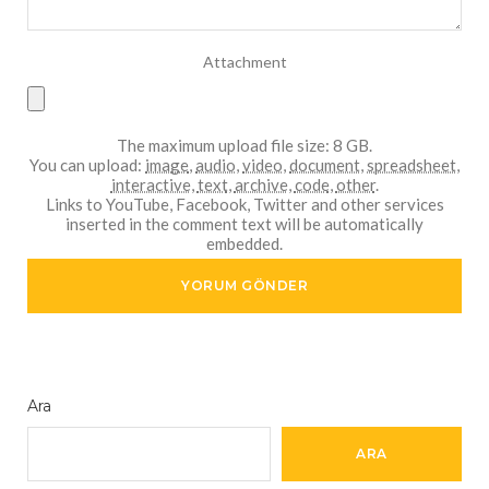
Attachment
The maximum upload file size: 8 GB.
You can upload:
image
,
audio
,
video
,
document
,
spreadsheet
,
interactive
,
text
,
archive
,
code
,
other
.
Links to YouTube, Facebook, Twitter and other services
inserted in the comment text will be automatically
embedded.
Ara
ARA