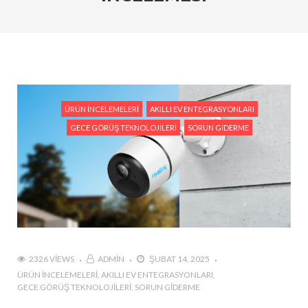
Kameraları Karşılaştırın
#Ev Otomasyonu ve Reolink: Güvenliğiniz İçin En İyi
Entegrasyon Yöntemleri
#Hareket Algılama Özellikleri ile Güvenliğinizi Nasıl
Artırabilirsiniz?
ÜRÜN İNCELEMELERI
AKILLI EV ENTEGRASYONLARI
#Reolink Gelecek Teknolojileri : Yapay Zeka ve Akıllı
GECE GÖRÜŞ TEKNOLOJILERI
SORUN GIDERME
Güvenlik Sistemleri
#Reolink Güvenlik Kameraları ile Hırsızlıkları
Önlemenin Etkili Yolları
#Reolink NVR Sistemi ile Kamera Görüntülerini
Nasıl Yönetirsiniz?
2326 VIEWS
ADMIN
ŞUBAT 14, 2025
ÜRÜN İNCELEMELERI
AKILLI EV ENTEGRASYONLARI
GECE GÖRÜŞ TEKNOLOJILERI
SORUN GIDERME