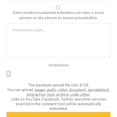
Daha sonraki yorumlarımda kullanılması için adım, e-posta
adresim ve site adresim bu tarayıcıya kaydedilsin.
Attachment
The maximum upload file size: 8 GB.
You can upload:
image
,
audio
,
video
,
document
,
spreadsheet
,
interactive
,
text
,
archive
,
code
,
other
.
Links to YouTube, Facebook, Twitter and other services
inserted in the comment text will be automatically
embedded.