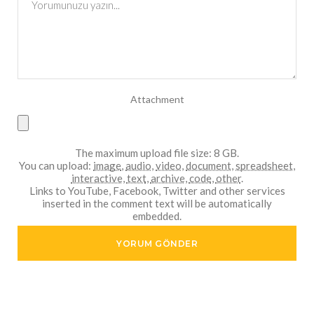
Attachment
The maximum upload file size: 8 GB.
You can upload:
image
,
audio
,
video
,
document
,
spreadsheet
,
interactive
,
text
,
archive
,
code
,
other
.
Links to YouTube, Facebook, Twitter and other services
inserted in the comment text will be automatically
embedded.