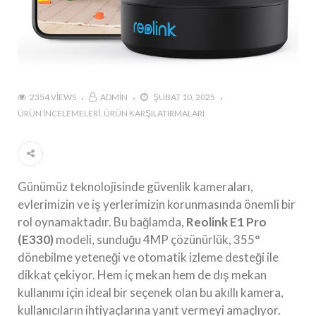
2354 VIEWS
ADMIN
ŞUBAT 10, 2025
ÜRÜN İNCELEMELERI
ÜRÜN KARŞILATIRMALARI
Günümüz teknolojisinde güvenlik kameraları,
evlerimizin ve iş yerlerimizin korunmasında önemli bir
rol oynamaktadır. Bu bağlamda,
Reolink E1 Pro
(E330)
modeli, sunduğu 4MP çözünürlük, 355°
dönebilme yeteneği ve otomatik izleme desteği ile
dikkat çekiyor. Hem iç mekan hem de dış mekan
kullanımı için ideal bir seçenek olan bu akıllı kamera,
kullanıcıların ihtiyaçlarına yanıt vermeyi amaçlıyor.