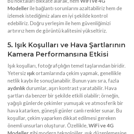
Bu noktaları dikkate alarak, hem
WiFi ve 4G
Modeller
ile bağlantı sorunlarını azaltabiliriz hem de
izlemek istediğimiz alanı en iyi şekilde kontrol
edebiliriz. Doğru yerleşim ile hem güvenliğimizi
artırırız hem de görüntü kalitesini yükseltiriz.
5. Işık Koşulları ve Hava Şartlarının
Kamera Performansına Etkisi
Işık koşulları, fotoğrafçılığın temel taşlarından biridir.
Yetersiz
ışık
ortamlarında çekim yapmak, genellikle
netlik kaybı ile sonuçlanabilir. Bunun yanı sıra, fazla
aydınlık
durumlar, aşırı kontrast yaratabilir. Hava
şartları da benzer bir şekilde etkili olabilir; örneğin,
yağışlı günlerde çekimler yumuşak ve atmosferik bir
hava katarken, güneşli günler canlı renkler sunar. Bu
koşullar, çekim yaparken dikkat edilmesi gereken
önemli unsurları oluşturur. Özellikle,
WiFi ve 4G
Modeller
gibi modern teknolojiler, ışık düzenlemesine