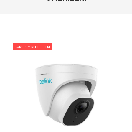
Kameraları Karşılaştırın
#Ev Otomasyonu ve Reolink: Güvenliğiniz İçin En İyi
Entegrasyon Yöntemleri
#Hareket Algılama Özellikleri ile Güvenliğinizi Nasıl
Artırabilirsiniz?
KURULUM REHBERLERI
#Reolink Gelecek Teknolojileri : Yapay Zeka ve Akıllı
Güvenlik Sistemleri
#Reolink Güvenlik Kameraları ile Hırsızlıkları
Önlemenin Etkili Yolları
#Reolink NVR Sistemi ile Kamera Görüntülerini
Nasıl Yönetirsiniz?