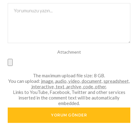
Attachment
The maximum upload file size: 8 GB.
You can upload:
image
,
audio
,
video
,
document
,
spreadsheet
,
interactive
,
text
,
archive
,
code
,
other
.
Links to YouTube, Facebook, Twitter and other services
inserted in the comment text will be automatically
embedded.