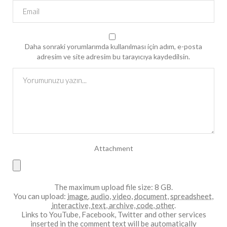
Daha sonraki yorumlarımda kullanılması için adım, e-posta
adresim ve site adresim bu tarayıcıya kaydedilsin.
Attachment
The maximum upload file size: 8 GB.
You can upload:
image
,
audio
,
video
,
document
,
spreadsheet
,
interactive
,
text
,
archive
,
code
,
other
.
Links to YouTube, Facebook, Twitter and other services
inserted in the comment text will be automatically