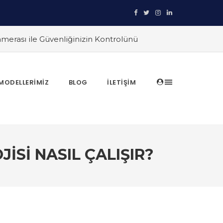
merası ile Güvenliğinizin Kontrolünü
rı
#Reolink Kameraları ile Ev
raları Karşılaştırın
#Ev Otomasyonu ve
ikleri ile Güvenliğinizi Nasıl
MODELLERIMIZ
BLOG
İLETIŞIM
istemleri
#Reolink Güvenlik Kameraları
erini Nasıl Yönetirsiniz?
SI NASIL ÇALIŞIR?