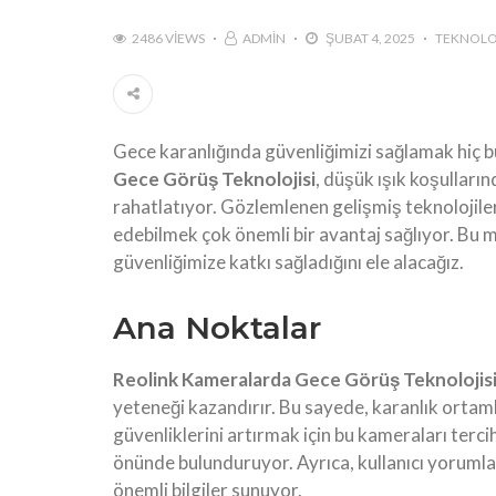
2486 VIEWS
ADMIN
ŞUBAT 4, 2025
TEKNOLOJ
Gece karanlığında güvenliğimizi sağlamak hiç b
Gece Görüş Teknolojisi
, düşük ışık koşulların
rahatlatıyor. Gözlemlenen gelişmiş teknolojiler
edebilmek çok önemli bir avantaj sağlıyor. Bu mak
güvenliğimize katkı sağladığını ele alacağız.
Ana Noktalar
Reolink Kameralarda Gece Görüş Teknolojis
yeteneği kazandırır. Bu sayede, karanlık ortamlar
güvenliklerini artırmak için bu kameraları terci
önünde bulunduruyor. Ayrıca, kullanıcı yorumlar
önemli bilgiler sunuyor.