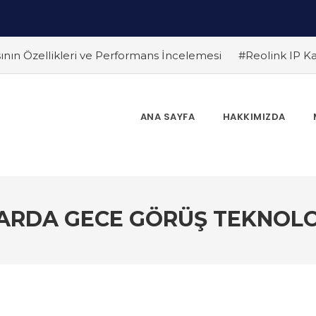
nın Özellikleri ve Performans İncelemesi
#Reolink IP Ka
link Kameralarında Sık Karşılaşılan Sorunlar ve Çözüm Yolla
ın 5 Yolu
#Yüksek Çözünürlükte Güvenlik: Reolink 4K Kame
İçin En İyi Entegrasyon Yöntemleri
#Hareket Algılama Özell
ANA SAYFA
HAKKIMIZDA
link Gelecek Teknolojileri : Yapay Zeka ve Akıllı Güvenlik S
nin Etkili Yolları
#Reolink NVR Sistemi ile Kamera Görüntül
RDA GECE GÖRÜŞ TEKNOLOJI