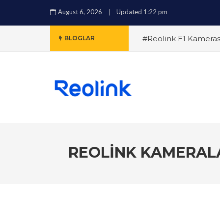
August 6, 2026
Updated 1:22 pm
#Reolink E1 Kamerası
BLOGLAR
Elinizde Tutun
#Reo
Güvenliğinizi Artırman
Reolink: Güvenliğiniz 
Artırabilirsiniz?
#Reo
ile Hırsızlıkları Önleme
REOLINK KAMERALA