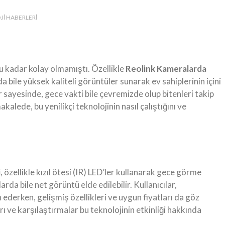
I HABERLERI
u kadar kolay olmamıştı. Özellikle
Reolink Kameralarda
da bile yüksek kaliteli görüntüler sunarak ev sahiplerinin içini
 sayesinde, gece vakti bile çevremizde olup bitenleri takip
alede, bu yenilikçi teknolojinin nasıl çalıştığını ve
i
, özellikle kızıl ötesi (IR) LED’ler kullanarak gece görme
da bile net görüntü elde edilebilir. Kullanıcılar,
h ederken, gelişmiş özellikleri ve uygun fiyatları da göz
ı ve karşılaştırmalar bu teknolojinin etkinliği hakkında