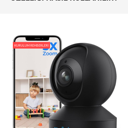
Kameraları Karşılaştırın
#Ev Otomasyonu ve Reolink: Güvenliğiniz İçin En İyi
Entegrasyon Yöntemleri
#Hareket Algılama Özellikleri ile Güvenliğinizi Nasıl
Artırabilirsiniz?
KURULUM REHBERLERI
#Reolink Gelecek Teknolojileri : Yapay Zeka ve Akıllı
Güvenlik Sistemleri
#Reolink Güvenlik Kameraları ile Hırsızlıkları
Önlemenin Etkili Yolları
#Reolink NVR Sistemi ile Kamera Görüntülerini
Nasıl Yönetirsiniz?