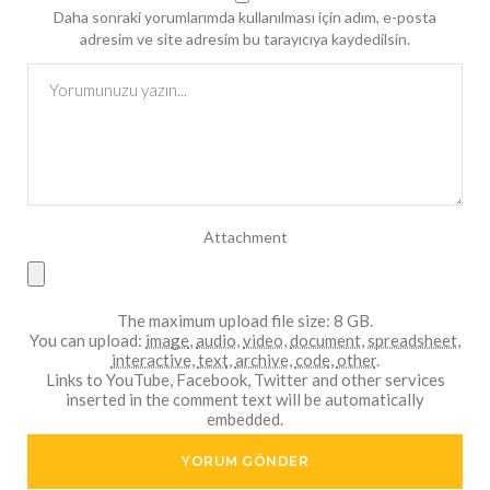
Daha sonraki yorumlarımda kullanılması için adım, e-posta
adresim ve site adresim bu tarayıcıya kaydedilsin.
Attachment
The maximum upload file size: 8 GB.
You can upload:
image
,
audio
,
video
,
document
,
spreadsheet
,
interactive
,
text
,
archive
,
code
,
other
.
Links to YouTube, Facebook, Twitter and other services
inserted in the comment text will be automatically
embedded.